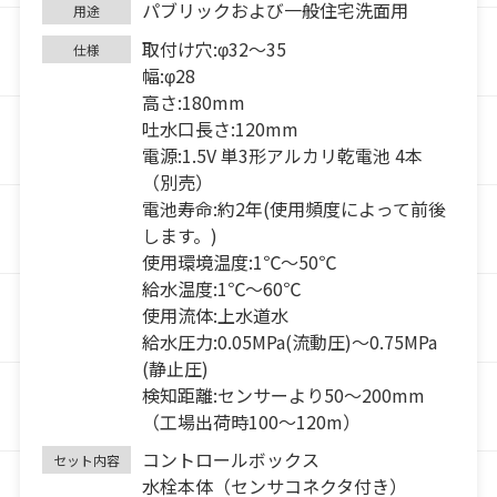
パブリックおよび一般住宅洗面用
用途
取付け穴:φ32～35
仕様
幅:φ28
高さ:180mm
吐水口長さ:120mm
電源:1.5V 単3形アルカリ乾電池 4本
（別売）
電池寿命:約2年(使用頻度によって前後
します。)
使用環境温度:1℃～50℃
給水温度:1℃～60℃
使用流体:上水道水
給水圧力:0.05MPa(流動圧)～0.75MPa
(静止圧)
検知距離:センサーより50～200mm
（工場出荷時100～120m）
コントロールボックス
セット内容
水栓本体（センサコネクタ付き）