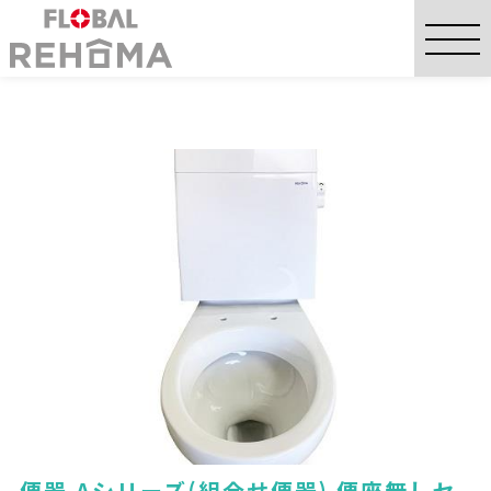
便器 Aシリーズ(組合せ便器) 便座無しセ